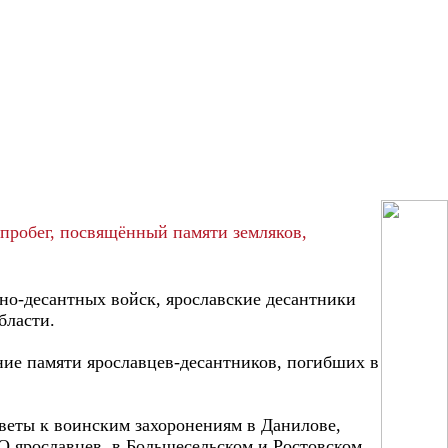
пробег, посвящённый памяти земляков,
о-десантных войск, ярославские десантники
бласти.
ние памяти ярославцев-десантников, погибших в
веты к воинским захоронениям в Данилове,
ВО ярославцев, в Большесельском и Ростовском