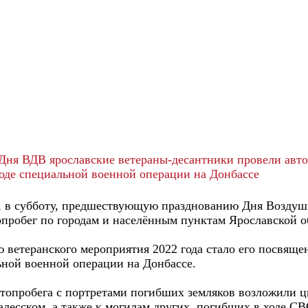
ня ВДВ ярославские ветераны-десантники провели авто
оде специальной военной операции на Донбассе
 в субботу, предшествующую празднованию Дня Воздушн
опробег по городам и населённым пунктам Ярославской о
 ветеранского мероприятия 2022 года стало его посвяще
ьной военной операции на Донбассе.
топробега с портретами погибших земляков возложили ц
алесском, а также к могилам других, погибших в ходе С