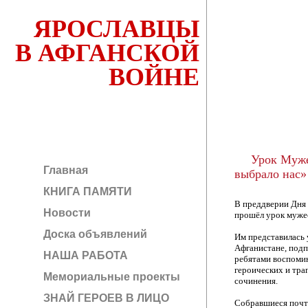
ЯРОСЛАВЦЫ
В АФГАНСКОЙ
ВОЙНЕ
Урок Муже
Главная
выбрало нас»
КНИГА ПАМЯТИ
В преддверии Дня
Новости
прошёл урок муже
Доска объявлений
Им представилась 
Афганистане, подп
НАША РАБОТА
ребятами воспомин
героических и тра
Мемориальные проекты
сочинения.
ЗНАЙ ГЕРОЕВ В ЛИЦО
Собравшиеся почт