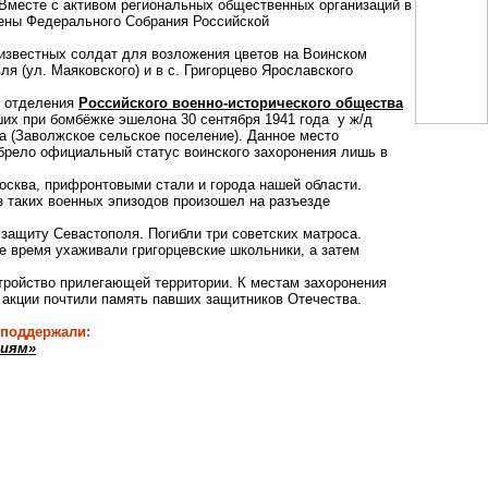
есте с активом региональных общественных организаций в
лены Федерального Собрания Российской
вестных солдат для возложения цветов на Воинском
я (ул. Маяковского) и в с. Григорцево Ярославского
 отделения
Российского военно-исторического общества
ших при бомбёжке эшелона 30 сентября 1941 года у ж/д
а (Заволжское сельское поселение). Данное место
обрело официальный статус воинского захоронения лишь в
сква, прифронтовыми стали и города нашей области.
 таких военных эпизодов произошел на разъезде
щиту Севастополя. Погибли три советских матроса.
ремя ухаживали григорцевские школьники, а затем
ойство прилегающей территории. К местам захоронения
 акции почтили память павших защитников Отечества.
поддержали:
циям»