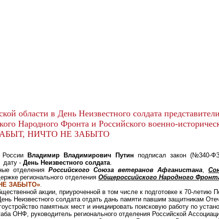
кой области в День Неизвестного солдата представители
ого Народного Фронта и Российского военно-историчес
АБЫТ, НИЧТО НЕ ЗАБЫТО
т России
Владимир Владимирович Путин
подписал закон (№340-ФЗ 
 дату -
День Неизвестного солдата
.
е отделения
Российского Союза ветеранов Афганистана
,
Со
ержке регионального отделения
Общероссийского Народного Фронт
НЕ ЗАБЫТО»
.
щественной акции, приуроченной в том числе к подготовке к 70-летию П
День Неизвестного солдата отдать дань памяти павшим защитникам Отеч
гоустройство памятных мест и инициировать поисковую работу по устан
таба ОНФ, руководитель регионального отделения Российской Ассоциац