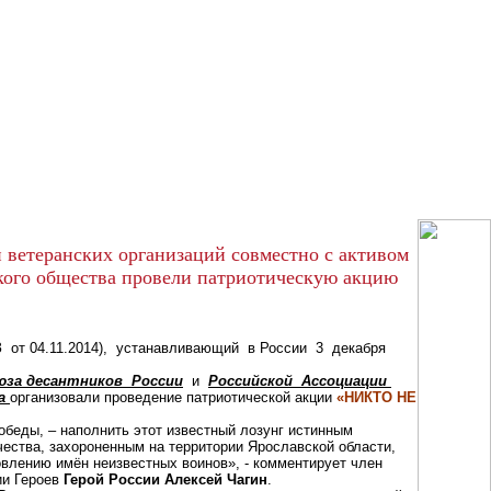
 ветеранских организаций совместно с активом
кого общества провели патриотическую акцию
от 04.11.2014), устанавливающий в России 3 декабря
юза десантников России
и
Российской Ассоциации
а
организовали проведение патриотической акции
«НИКТО НЕ
обеды, – наполнить этот известный лозунг истинным
ества, захороненным на территории Ярославской области,
овлению имён неизвестных воинов», - комментирует член
ии Героев
Герой России Алексей Чагин
.