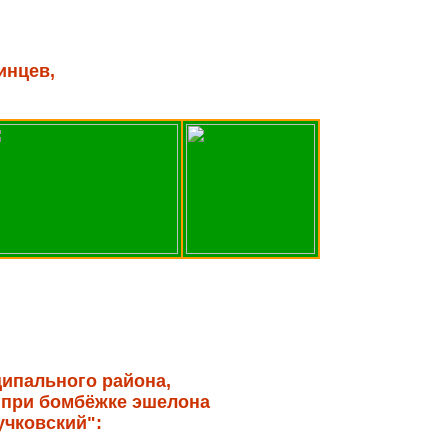
инцев,
ипального района,
 при бомбёжке эшелона
Пучковский":