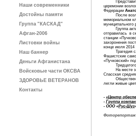
Представители о
Наши современники
церемонии возло
Федерации
Анат
Достойны памяти
После возложени
мемориальном кла
Группа "КАСКАД"
муниципального 
Группа активис
Афган-2006
отправилась в се
станции «Пучковс
Листовки войны
захоронения пос
конце июля 2014 
Трагедия случил
Наш баннер
Фашистские само
«Пучковский» по
Деньги Афганистана
Тридцатого сент
На месте захоро
Войсковые части ОКСВА
Спасская средня
Общественники п
ЗДОРОВЬЕ ВЕТЕРАНОВ
легли живые цве
Контакты
-
«Центр обесп
-
Группа компа
- ООО «
Рус-Шуз
Фоторепортаж 