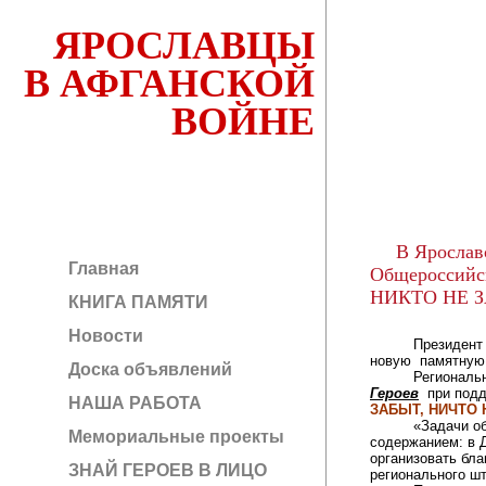
ЯРОСЛАВЦЫ
В АФГАНСКОЙ
ВОЙНЕ
В Ярославс
Главная
Общероссийск
НИКТО НЕ З
КНИГА ПАМЯТИ
Новости
Президен
новую памятную
Доска объявлений
Региональны
Героев
при подд
НАША РАБОТА
ЗАБЫТ, НИЧТО 
«Задачи об
Мемориальные проекты
содержанием: в 
организовать бла
ЗНАЙ ГЕРОЕВ В ЛИЦО
регионального ш