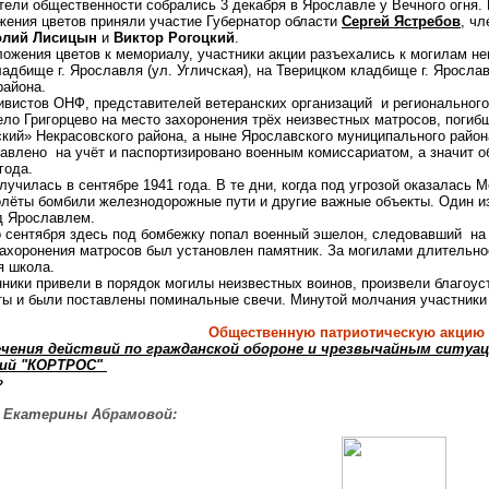
бщественности собрались 3 декабря в Ярославле у Вечного огня. Вм
жения цветов приняли участие Губернатор области
Сергей Ястребов
, ч
олий Лисицын
и
Виктор Рогоцкий
.
я цветов к мемориалу, участники акции разъехались к могилам неиз
дбище г. Ярославля (ул. Угличская), на Тверицком кладбище г. Ярославл
района.
тов ОНФ, представителей ветеранских организаций и регионального
ло Григорцево на место захоронения трёх неизвестных матросов, погиб
кий» Некрасовского района, а ныне Ярославского муниципального район
тавлено на учёт и паспортизировано военным комиссариатом, а значит 
года.
ась в сентябре 1941 года. В те дни, когда под угрозой оказалась Мо
лёты бомбили железнодорожные пути и другие важные объекты. Один из
д Ярославлем.
ября здесь под бомбежку попал военный эшелон, следовавший на за
нения матросов был установлен памятник. За могилами длительное в
я школа.
ривели в порядок могилы неизвестных воинов, произвели благоустр
ты и были поставлены поминальные свечи. Минутой молчания участники
Общественную патриотическую акцию 
ечения действий по гражданской обороне и чрезвычайным ситуа
ний "КОРТРОС"
»
Екатерины Абрамовой: