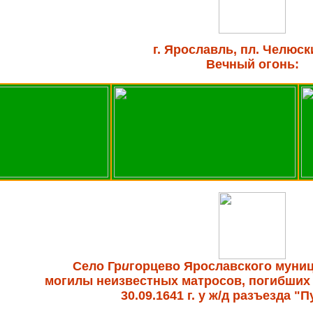
г. Ярославль, пл. Челюск
Вечный огонь:
Село Гр
и
горцево Ярославского муниц
могилы неизвестных матросов, погибших
30.09.1641 г. у ж/д разъезда "