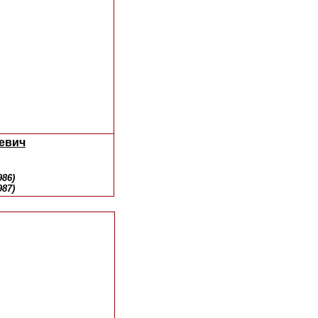
евич
986)
987)