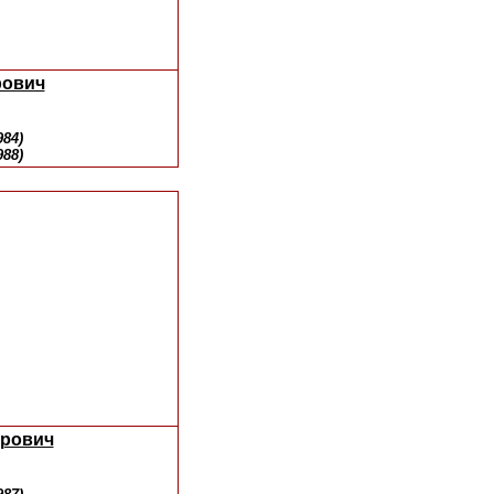
рович
984)
988)
ирович