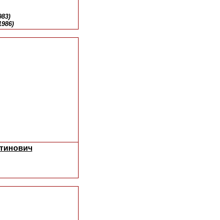
983)
1986)
тинович