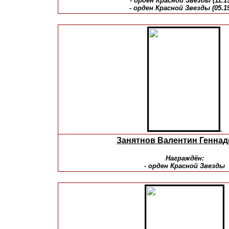
- орден Красной Звезды (11.1
- орден Красной Звезды (05.1
Занятнов Валентин Генна
Награждён:
- орден Красной Звезды