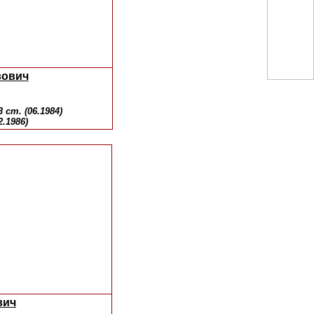
вович
 ст. (06.1984)
.1986)
вич