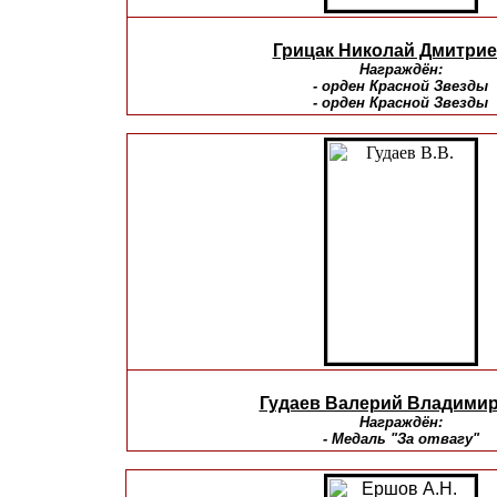
Грицак Николай Дмитри
Награждён:
- орден Красной Звезды
- орден Красной Звезды
Гудаев Валерий Владими
Награждён:
- Медаль "За отвагу"