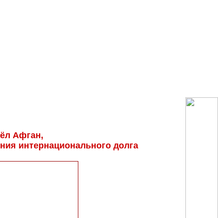
шёл Афган,
ения интернационального долга