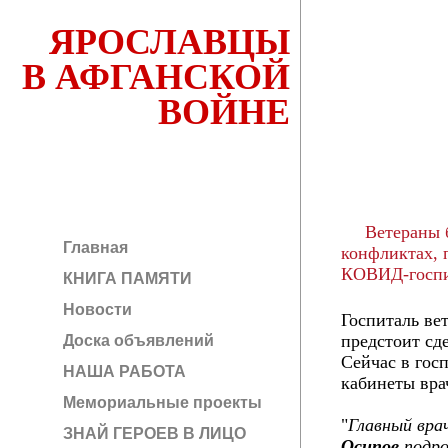
ЯРОСЛАВЦЫ
В АФГАНСКОЙ
ВОЙНЕ
Ветераны б
Главная
конфликтах, 
КОВИД-госпи
КНИГА ПАМЯТИ
Новости
Госпиталь ве
предстоит сд
Доска объявлений
Сейчас в гос
НАША РАБОТА
кабинеты вра
Мемориальные проекты
"
Главный вра
ЗНАЙ ГЕРОЕВ В ЛИЦО
Осипов
подро