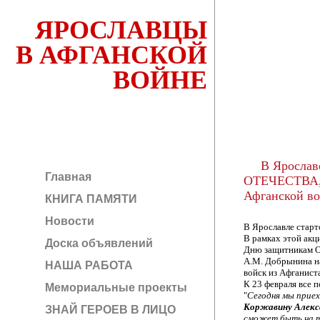
ЯРОСЛАВЦЫ
В АФГАНСКОЙ
ВОЙНЕ
В Ярослав
Главная
ОТЕЧЕСТВА, 
Афганской в
КНИГА ПАМЯТИ
Новости
В Ярославле стар
В рамках этой акц
Доска объявлений
Дню защитникам От
А.М. Добрынина н
НАША РАБОТА
войск из Афганист
К 23 февраля все 
Мемориальные проекты
"
Сегодня мы приех
Коржавину Алекс
ЗНАЙ ГЕРОЕВ В ЛИЦО
сможет быть на т