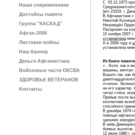
С 03.12.1973 пр
Наши современники
Среднеазиатского
(в/ч 23319, г. Дж
Достойны памяти
В Афганистане с д
Николай Кузнецов
Группа "КАСКАД"
Награждён Орден
Похоронен на кл
Афган-2006
15 ноября 2007 г
установлена
мемо
Листовки войны
А в 2009 году в
ш
установлена мем
Наш баннер
Деньги Афганистана
Из Книги памяти
«…Коля, как и мн
Войсковые части ОКСВА
машины, мечтал 
Вышло так, как б
девятнадцатилет
ЗДОРОВЬЕ ВЕТЕРАНОВ
отлично. Увлека
на его характер.
Контакты
читал стихи, игр
Прибыв после вы
коллективе всеоб
способного прин
В декабре 1979 г
помощи афганско
здешних аэродром
В небе Демократ
боевых вылетов, 
12 июня 1980 г. 